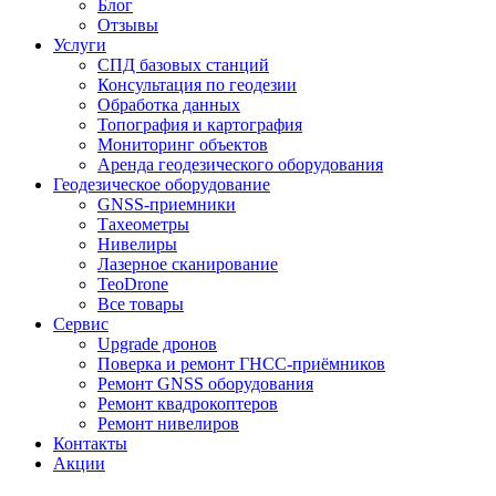
Блог
Отзывы
Услуги
СПД базовых станций
Консультация по геодезии
Обработка данных
Топография и картография
Мониторинг объектов
Аренда геодезического оборудования
Геодезическое оборудование
GNSS-приемники
Тахеометры
Нивелиры
Лазерное сканирование
TeoDrone
Все товары
Сервис
Upgrade дронов
Поверка и ремонт ГНСС-приёмников
Ремонт GNSS оборудования
Ремонт квадрокоптеров
Ремонт нивелиров
Контакты
Акции