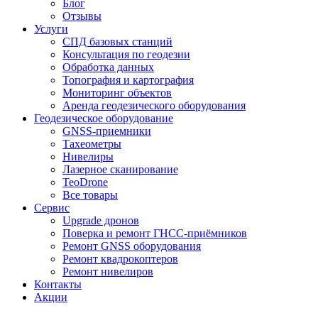
Блог
Отзывы
Услуги
СПД базовых станций
Консультация по геодезии
Обработка данных
Топография и картография
Мониторинг объектов
Аренда геодезического оборудования
Геодезическое оборудование
GNSS-приемники
Тахеометры
Нивелиры
Лазерное сканирование
TeoDrone
Все товары
Сервис
Upgrade дронов
Поверка и ремонт ГНСС-приёмников
Ремонт GNSS оборудования
Ремонт квадрокоптеров
Ремонт нивелиров
Контакты
Акции