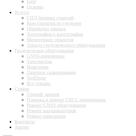
Блог
Отзывы
Услуги
СПД базовых станций
Консультация по геодезии
Обработка данных
Топография и картография
Мониторинг объектов
Аренда геодезического оборудования
Геодезическое оборудование
GNSS-приемники
Тахеометры
Нивелиры
Лазерное сканирование
TeoDrone
Все товары
Сервис
Upgrade дронов
Поверка и ремонт ГНСС-приёмников
Ремонт GNSS оборудования
Ремонт квадрокоптеров
Ремонт нивелиров
Контакты
Акции