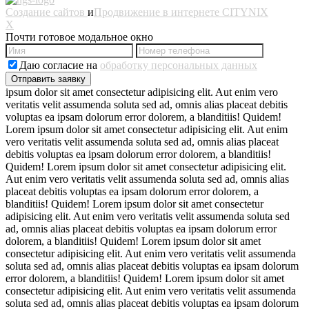
Создание сайтов
и
Продвижение в интернете
CITYNIX
X
Почти готовое модальное окно
Даю согласие на
обработку персональных данных
ipsum dolor sit amet consectetur adipisicing elit. Aut enim vero
veritatis velit assumenda soluta sed ad, omnis alias placeat debitis
voluptas ea ipsam dolorum error dolorem, a blanditiis! Quidem!
Lorem ipsum dolor sit amet consectetur adipisicing elit. Aut enim
vero veritatis velit assumenda soluta sed ad, omnis alias placeat
debitis voluptas ea ipsam dolorum error dolorem, a blanditiis!
Quidem! Lorem ipsum dolor sit amet consectetur adipisicing elit.
Aut enim vero veritatis velit assumenda soluta sed ad, omnis alias
placeat debitis voluptas ea ipsam dolorum error dolorem, a
blanditiis! Quidem! Lorem ipsum dolor sit amet consectetur
adipisicing elit. Aut enim vero veritatis velit assumenda soluta sed
ad, omnis alias placeat debitis voluptas ea ipsam dolorum error
dolorem, a blanditiis! Quidem! Lorem ipsum dolor sit amet
consectetur adipisicing elit. Aut enim vero veritatis velit assumenda
soluta sed ad, omnis alias placeat debitis voluptas ea ipsam dolorum
error dolorem, a blanditiis! Quidem! Lorem ipsum dolor sit amet
consectetur adipisicing elit. Aut enim vero veritatis velit assumenda
soluta sed ad, omnis alias placeat debitis voluptas ea ipsam dolorum