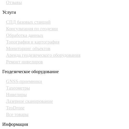
Отзывы
Услуги
СПД базовых станций
Консультация по геодезии
Обработка данных
Топография и картография
Мониторинг объектов
Аренда геодезического оборудования
Ремонт нивелиров
Геодезическое оборудование
GNSS-приемники
Тахеометры
Нивелиры
Лазерное сканирование
TeoDrone
Все товары
Информация