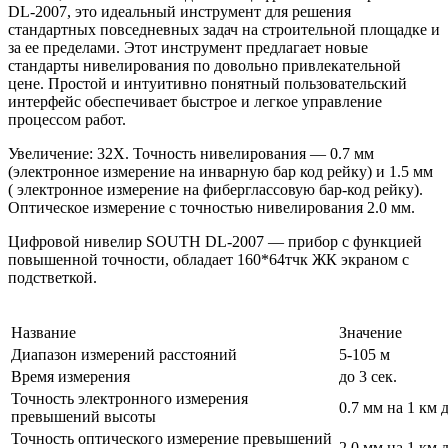
DL-2007
, это идеальный инструмент для решения
стандартных повседневных задач на строительной площадке и
за ее пределами. Этот инструмент предлагает новые
стандарты нивелирования по довольно привлекательной
цене. Простой и интуитивно понятный пользовательский
интерфейс обеспечивает быстрое и легкое управление
процессом работ.
Увеличение: 32Х. Точность нивелирования — 0.7 мм
(электронное измерение на инварную бар код рейку) и 1.5 мм
( электронное измерение на фиберглассовую бар-код рейку).
Оптическое измерение с точностью нивелирования 2.0 мм.
Цифровой нивелир SOUTH DL-2007 — прибор с функцией
повышенной точности, обладает 160*64тчк ЖК экраном с
подстветкой.
Название
Значение
Диапазон измерений расстояний
5-105 м
Время измерения
до 3 сек.
Точность электронного измерения
0.7 мм на 1 км 
превышений высоты
Точность оптического измерение превышений
2.0 мм на 1 км 