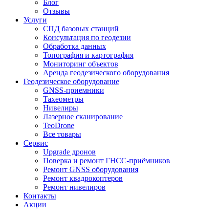
Блог
Отзывы
Услуги
СПД базовых станций
Консультация по геодезии
Обработка данных
Топография и картография
Мониторинг объектов
Аренда геодезического оборудования
Геодезическое оборудование
GNSS-приемники
Тахеометры
Нивелиры
Лазерное сканирование
TeoDrone
Все товары
Сервис
Upgrade дронов
Поверка и ремонт ГНСС-приёмников
Ремонт GNSS оборудования
Ремонт квадрокоптеров
Ремонт нивелиров
Контакты
Акции