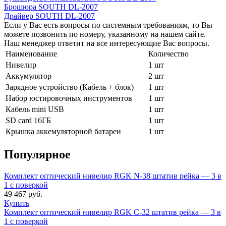
Брошюра SOUTH DL-2007
Драйвер SOUTH DL-2007
Если у Вас есть вопросы по системным требованиям, то Вы
можете позвонить по номеру, указанному на нашем сайте.
Наш менеджер ответит на все интересующие Вас вопросы.
Наименование
Количество
Нивелир
1 шт
Аккумулятор
2 шт
Зарядное устройство (Кабель + блок)
1 шт
Набор юстировочных инструментов
1 шт
Кабель mini USB
1 шт
SD card 16ГБ
1 шт
Крышка аккeмуляторной батареи
1 шт
Популярное
Комплект оптический нивелир RGK N-38 штатив рейка — 3 в
1 с поверкой
49 467
руб.
Купить
Комплект оптический нивелир RGK C-32 штатив рейка — 3 в
1 с поверкой