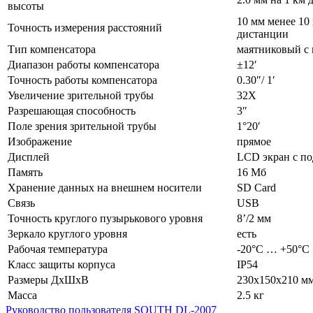
высоты
10 мм менее 10
Точность измерения расстояний
дистанции
Тип компенсатора
маятниковый с
Диапазон работы компенсатора
±12′
Точность работы компенсатора
0.30″/ 1′
Увеличение зрительной трубы
32X
Разрешающая способность
3″
Поле зрения зрительной трубы
1°20′
Изображение
прямое
Дисплей
LCD экран с по
Память
16 Мб
Хранение данных на внешнем носители
SD Card
Связь
USB
Точность круглого пузырькового уровня
8’/2 мм
Зеркало круглого уровня
есть
Рабочая температура
-20°C … +50°С
Класс защиты корпуса
IP54
Размеры ДхШхВ
230x150x210 м
Масса
2.5 кг
Руководство пользователя SOUTH DL-2007