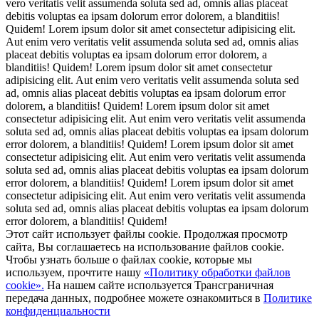
vero veritatis velit assumenda soluta sed ad, omnis alias placeat
debitis voluptas ea ipsam dolorum error dolorem, a blanditiis!
Quidem! Lorem ipsum dolor sit amet consectetur adipisicing elit.
Aut enim vero veritatis velit assumenda soluta sed ad, omnis alias
placeat debitis voluptas ea ipsam dolorum error dolorem, a
blanditiis! Quidem! Lorem ipsum dolor sit amet consectetur
adipisicing elit. Aut enim vero veritatis velit assumenda soluta sed
ad, omnis alias placeat debitis voluptas ea ipsam dolorum error
dolorem, a blanditiis! Quidem! Lorem ipsum dolor sit amet
consectetur adipisicing elit. Aut enim vero veritatis velit assumenda
soluta sed ad, omnis alias placeat debitis voluptas ea ipsam dolorum
error dolorem, a blanditiis! Quidem! Lorem ipsum dolor sit amet
consectetur adipisicing elit. Aut enim vero veritatis velit assumenda
soluta sed ad, omnis alias placeat debitis voluptas ea ipsam dolorum
error dolorem, a blanditiis! Quidem! Lorem ipsum dolor sit amet
consectetur adipisicing elit. Aut enim vero veritatis velit assumenda
soluta sed ad, omnis alias placeat debitis voluptas ea ipsam dolorum
error dolorem, a blanditiis! Quidem!
Этот сайт использует файлы cookie. Продолжая просмотр
сайта, Вы соглашаетесь на использование файлов cookie.
Чтобы узнать больше о файлах cookie, которые мы
используем, прочтите нашу
«Политику обработки файлов
cookie».
На нашем сайте используется Трансграничная
передача данных, подробнее можете ознакомиться в
Политике
конфиденциальности