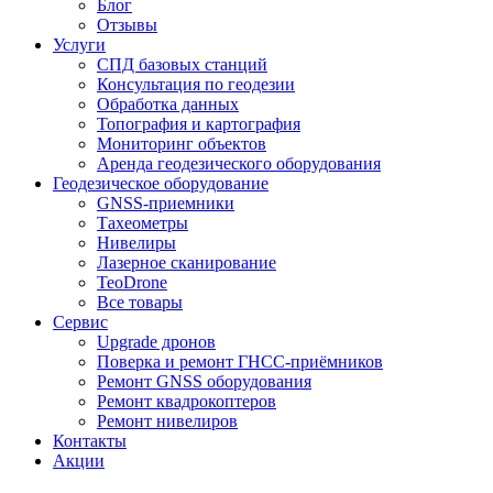
Блог
Отзывы
Услуги
СПД базовых станций
Консультация по геодезии
Обработка данных
Топография и картография
Мониторинг объектов
Аренда геодезического оборудования
Геодезическое оборудование
GNSS-приемники
Тахеометры
Нивелиры
Лазерное сканирование
TeoDrone
Все товары
Сервис
Upgrade дронов
Поверка и ремонт ГНСС-приёмников
Ремонт GNSS оборудования
Ремонт квадрокоптеров
Ремонт нивелиров
Контакты
Акции