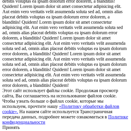
debitis voluptas ea ipsam dolorum error dolorem, a blanditiis!
Quidem! Lorem ipsum dolor sit amet consectetur adipisicing elit.
Aut enim vero veritatis velit assumenda soluta sed ad, omnis alias
placeat debitis voluptas ea ipsam dolorum error dolorem, a
blanditiis! Quidem! Lorem ipsum dolor sit amet consectetur
adipisicing elit. Aut enim vero veritatis velit assumenda soluta sed
ad, omnis alias placeat debitis voluptas ea ipsam dolorum error
dolorem, a blanditiis! Quidem! Lorem ipsum dolor sit amet
consectetur adipisicing elit. Aut enim vero veritatis velit assumenda
soluta sed ad, omnis alias placeat debitis voluptas ea ipsam dolorum
error dolorem, a blanditiis! Quidem! Lorem ipsum dolor sit amet
consectetur adipisicing elit. Aut enim vero veritatis velit assumenda
soluta sed ad, omnis alias placeat debitis voluptas ea ipsam dolorum
error dolorem, a blanditiis! Quidem! Lorem ipsum dolor sit amet
consectetur adipisicing elit. Aut enim vero veritatis velit assumenda
soluta sed ad, omnis alias placeat debitis voluptas ea ipsam dolorum
error dolorem, a blanditiis! Quidem!
Этот сайт использует файлы cookie. Продолжая просмотр
сайта, Вы соглашаетесь на использование файлов cookie.
Чтобы узнать больше о файлах cookie, которые мы
используем, прочтите нашу
«Политику обработки файлов
cookie».
На нашем сайте используется Трансграничная
передача данных, подробнее можете ознакомиться в
Политике
конфиденциальности
Принять