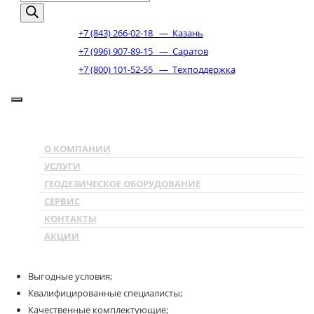
+7 (843) 266-02-18
— Казань
+7 (996) 907-89-15
— Саратов
+7 (800) 101-52-55
— Техподдержка
Сервисный центр НГС
»
Upgrade дронов для геодезических работ
О КОМПАНИИ
Upgrade дронов для
УСЛУГИ
геодезических работ
ГЕОДЕЗИЧЕСКОЕ ОБОРУДОВАНИЕ
СЕРВИС
КОНТАКТЫ
АКЦИИ
Тюнинг квадрокоптера в нашем сервисном центре это:
Выгодные условия;
Квалифицированные специалисты;
Качественные комплектующие;