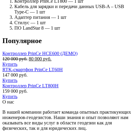
Контроллер PrinCe LT800 — 1 шт
Кабель для зарядки и передачи данных USB-A – USB
Type-C — 1 шт
Адаптер питания — 1 шт
Стилус — 1 шт
ПО LandStar 8 — 1 шт
Популярное
Контроллер PrinCe HCE600 (ДЕМО)
Первоначальная
Текущая
120 000
руб.
80 000
руб.
цена
цена:
Купить
составляла
80
RTK-смартфон PrinCe LT60H
120
000 руб..
147 000
руб.
000 руб..
Купить
Контроллер PrinCe LT800H
159 000
руб.
Купить
О нас
В нашей компании работает команда опытных практикующих
инженеров-геодезистов. Наши знания и опыт позволяют нам
оказывать все виды услуг в области геодезии как для
физических, так и для юридических лиц.