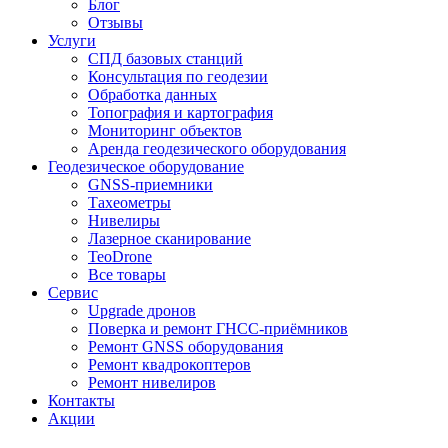
Блог
Отзывы
Услуги
СПД базовых станций
Консультация по геодезии
Обработка данных
Топография и картография
Мониторинг объектов
Аренда геодезического оборудования
Геодезическое оборудование
GNSS-приемники
Тахеометры
Нивелиры
Лазерное сканирование
TeoDrone
Все товары
Сервис
Upgrade дронов
Поверка и ремонт ГНСС-приёмников
Ремонт GNSS оборудования
Ремонт квадрокоптеров
Ремонт нивелиров
Контакты
Акции