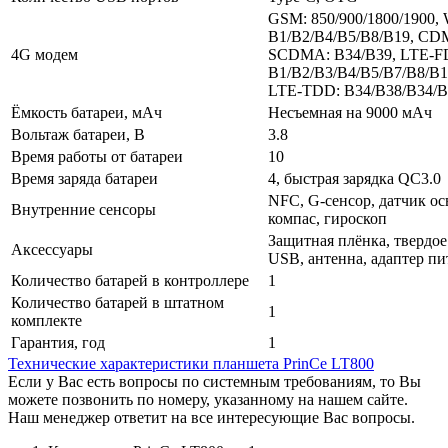
GSM: 850/900/1800/1900
B1/B2/B4/B5/B8/B19, C
4G модем
SCDMA: B34/B39, LTE-F
B1/B2/B3/B4/B5/B7/B8/B1
LTE-TDD: B34/B38/B34/B
Ёмкость батареи, мАч
Несъемная на 9000 мАч
Вольтаж батареи, В
3.8
Время работы от батареи
10
Время заряда батареи
4, быстрая зарядка QC3.0
NFC, G-сенсор, датчик о
Внутренние сенсоры
компас, гироскоп
Защитная плёнка, твердое
Аксессуары
USB, антенна, адаптер пи
Количество батарей в контроллере
1
Количество батарей в штатном
1
комплекте
Гарантия, год
1
Технические характеристики планшета PrinCe LT800
Если у Вас есть вопросы по системным требованиям, то Вы
можете позвонить по номеру, указанному на нашем сайте.
Наш менеджер ответит на все интересующие Вас вопросы.