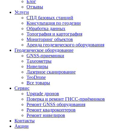
Блог
Отзывы
Услуги
СПД базовых станций
Консультация по геодезии
Обработка данных
Топография и картография
Мониторинг объектов
Аренда геодезического оборудования
Геодезическое оборудование
GNSS-приемники
Тахеометры
Нивелиры
Лазерное сканирование
TeoDrone
Все товары
Сервис
Upgrade дронов
Поверка и ремонт ГНСС-приёмников
Ремонт GNSS оборудования
Ремонт квадрокоптеров
Ремонт нивелиров
Контакты
Акции