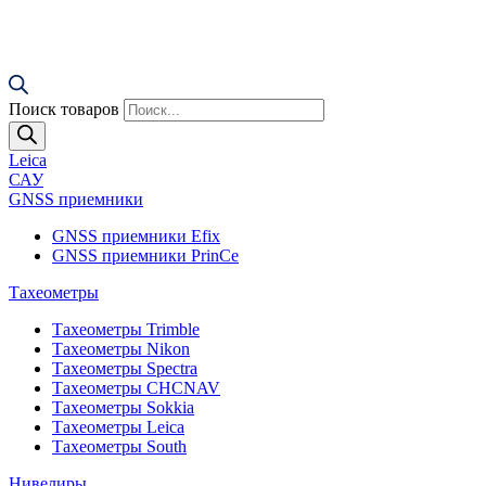
Поиск товаров
Leica
САУ
GNSS приемники
GNSS приемники Efix
GNSS приемники PrinCe
Тахеометры
Тахеометры Trimble
Тахеометры Nikon
Тахеометры Spectra
Тахеометры CHCNAV
Тахеометры Sokkia
Тахеометры Leica
Тахеометры South
Нивелиры