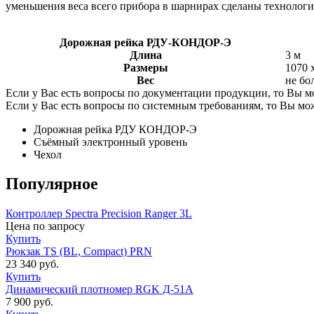
уменьшения веса всего прибора в шарнирах сделаны технологи
Дорожная рейка РДУ-КОНДОР-Э
Длина
3 м
Размеры
1070 
Вес
не бо
Если у Вас есть вопросы по документации продукции, то Вы м
Если у Вас есть вопросы по системным требованиям, то Вы мо
Дорожная рейка РДУ КОНДОР-Э
Съёмный электронный уровень
Чехол
Популярное
Контроллер Spectra Precision Ranger 3L
Цена по запросу
Купить
Рюкзак TS (BL, Compact) PRN
23 340
руб.
Купить
Динамический плотномер RGK Д-51А
7 900
руб.