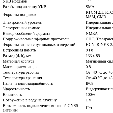
УКВ модемов
Разъём под антенну УКВ
SMA
RTCM 2.1, RTC
Форматы поправок
MSM, CMR
Электронный уровень
Инерциальная 
Электронный компас
Инерциальная 
Вывод сообщений формата
NMEA
Поддерживаемые эфирные протоколы
CHC, Transparen
Форматы записи спутниковых измерений
HCN, RINEX 2.х
Встроенная память
8 Гб
Размер (d, h), мм
133 х 85
Материал корпуса
Магниевый спл
Масса приемника, кг
0.8
Температура рабочая
От -40 °C до +6
Температура хранения
От -40 °C до +8
Пыле- и влагозащищённость
IP68
Ударостойкость
Выдерживает па
Влажность
100%
Погружение в воду на глубину
1 м
Возможность подключения внешней GNSS
Нет
антенны