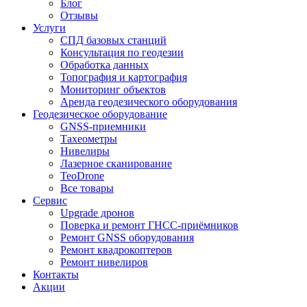
Блог
Отзывы
Услуги
СПД базовых станций
Консультация по геодезии
Обработка данных
Топография и картография
Мониторинг объектов
Аренда геодезического оборудования
Геодезическое оборудование
GNSS-приемники
Тахеометры
Нивелиры
Лазерное сканирование
TeoDrone
Все товары
Сервис
Upgrade дронов
Поверка и ремонт ГНСС-приёмников
Ремонт GNSS оборудования
Ремонт квадрокоптеров
Ремонт нивелиров
Контакты
Акции