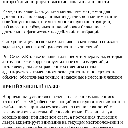
который демонстрирует высокие показатели точности.
Измерительный блок усилен металлической рамой для
дополнительного выравнивания датчиков и минимизации
ошибок установки, и имеет монолитную конструкцию,
избавляя от необходимости калибровки блока после
длительных физических воздействий и вибраций.
Синхронизация нескольких датчиков значительно снижает
задержку, повышая общую точность вычислений.
PrinCe i35XR также оснащен датчиком температуры, который
автоматически корректирует алгоритмы измерений, а
интеллектуальное управление усилением сигнала
адаптируется к изменениям освещенности и поверхности
объекта, обеспечивая точные и надежные измерения лазером.
ЯРКИЙ ЗЕЛЕНЫЙ ЛАЗЕР
В приемнике установлен зелёный лазер промышленного
класса (Class 3R), обеспечивающий высокую интенсивность и
стабильность принимаемого сигнала от поверхностей с
различной отражательной способностью. Лазерный луч
хорошо виден при дневном свете, а постоянная пульсация
лазера акцентирует внимание на текущем местоположении и
позволяет идентифицировать его без особых проблем на