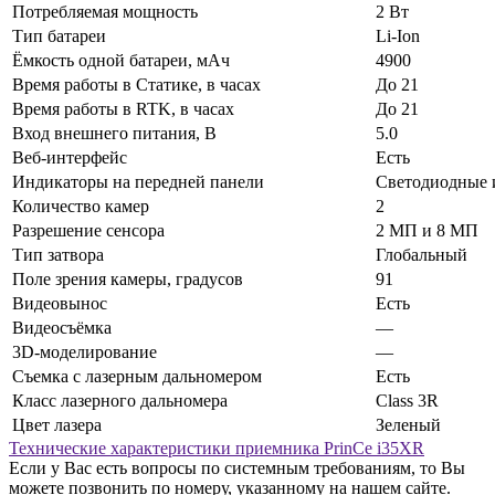
Потребляемая мощность
2 Вт
Тип батареи
Li-Ion
Ёмкость одной батареи, мАч
4900
Время работы в Статике, в часах
До 21
Время работы в RTK, в часах
До 21
Вход внешнего питания, В
5.0
Веб-интерфейс
Есть
Индикаторы на передней панели
Светодиодные 
Количество камер
2
Разрешение сенсора
2 МП и 8 МП
Тип затвора
Глобальный
Поле зрения камеры, градусов
91
Видеовынос
Есть
Видеосъёмка
—
3D-моделирование
—
Съемка с лазерным дальномером
Есть
Класс лазерного дальномера
Class 3R
Цвет лазера
Зеленый
Технические характеристики приемника PrinCe i35XR
Если у Вас есть вопросы по системным требованиям, то Вы
можете позвонить по номеру, указанному на нашем сайте.