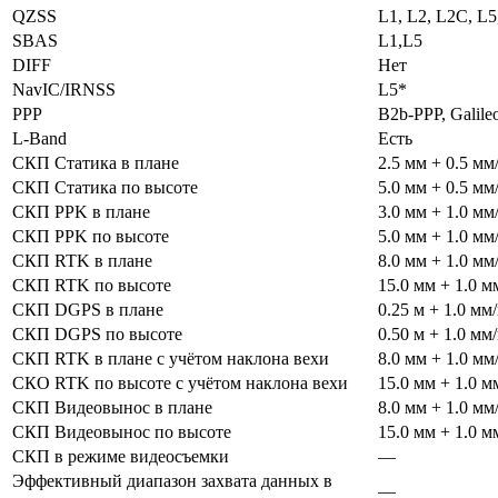
QZSS
L1, L2, L2C, L5
SBAS
L1,L5
DIFF
Нет
NavIC/IRNSS
L5*
PPP
B2b-PPP, Galil
L-Band
Есть
СКП Статика в плане
2.5 мм + 0.5 мм
СКП Статика по высоте
5.0 мм + 0.5 мм
СКП PPK в плане
3.0 мм + 1.0 мм
СКП PPK по высоте
5.0 мм + 1.0 мм
СКП RTK в плане
8.0 мм + 1.0 мм
СКП RTK по высоте
15.0 мм + 1.0 м
СКП DGPS в плане
0.25 м + 1.0 мм
СКП DGPS по высоте
0.50 м + 1.0 мм
СКП RTK в плане с учётом наклона вехи
8.0 мм + 1.0 мм
СКО RTK по высоте с учётом наклона вехи
15.0 мм + 1.0 м
СКП Видеовынос в плане
8.0 мм + 1.0 мм
СКП Видеовынос по высоте
15.0 мм + 1.0 м
СКП в режиме видеосъемки
—
Эффективный диапазон захвата данных в
—