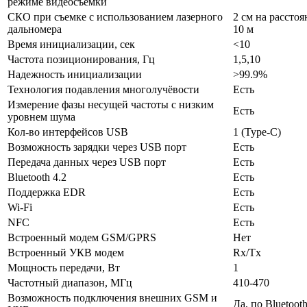
режиме видеосъемки
СКО при съемке с использованием лазерного
2 см на расстоя
дальномера
10 м
Время инициализации, сек
˂10
Частота позиционирования, Гц
1,5,10
Надежность инициализации
˃99.9%
Технология подавления многолучёвости
Есть
Измерение фазы несущей частоты с низким
Есть
уровнем шума
Кол-во интерфейсов USB
1 (Type-C)
Возможность зарядки через USB порт
Есть
Передача данных через USB порт
Есть
Bluetooth 4.2
Есть
Поддержка EDR
Есть
Wi-Fi
Есть
NFC
Есть
Встроенный модем GSM/GPRS
Нет
Встроенный УКВ модем
Rx/Tx
Мощность передачи, Вт
1
Частотный диапазон, МГц
410-470
Возможность подключения внешних GSM и
Да, по Bluetoot