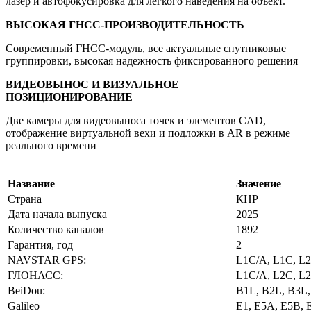
лазер и автофокусировка для лёгкого наведения на объект.
ВЫСОКАЯ ГНСС-ПРОИЗВОДИТЕЛЬНОСТЬ
Современный ГНСС-модуль, все актуальные спутниковые
группировки, высокая надежность фиксированного решения
ВИДЕОВЫНОС И ВИЗУАЛЬНОЕ
ПОЗИЦИОНИРОВАНИЕ
Две камеры для видеовыноса точек и элементов CAD,
отображение виртуальной вехи и подложки в AR в режиме
реального времени
Название
Значение
Страна
КНР
Дата начала выпуска
2025
Количество каналов
1892
Гарантия, год
2
NAVSTAR GPS:
L1C/A, L1C, L2
ГЛОНАСС:
L1C/A, L2C, L2
BeiDou:
B1L, В2L, B3L,
Galileo
E1, E5A, E5B, 