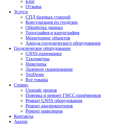
Блог
Отзывы
Услуги
СПД базовых станций
Консультация по геодезии
Обработка данных
Топография и картография
Мониторинг объектов
Аренда геодезического оборудования
Геодезическое оборудование
GNSS-приемники
Тахеометры
Нивелиры
Лазерное сканирование
TeoDrone
Все товары
Сервис
Upgrade дронов
Поверка и ремонт ГНСС-приёмников
Ремонт GNSS оборудования
Ремонт квадрокоптеров
Ремонт нивелиров
Контакты
Акции