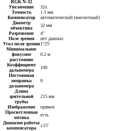
RGK N-32
Увеличение
32x
Точность
1.5 мм
Компенсатор
автоматический (магнитный)
Диаметр
32 мм
объектива
Разрешение
4″
Поле зрения
нет данных
Угол поля зрения
1°25′
Минимальное
фокусное
0.2 м
расстояние
Коэффициент
100
дальномера
Постоянная
поправка
0
дальномера
Длина
зрительной
215 мм
трубы
Изображение
прямое
Просветленная
есть
оптика
Диапазон работы
±15′
компенсатора