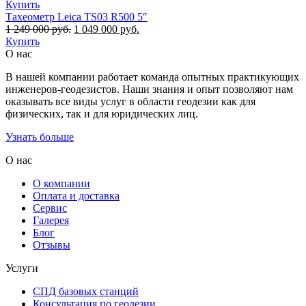
049
000 руб..
Купить
000 руб..
Тахеометр Leica TS03 R500 5″
Первоначальная
Текущая
1 249 000
руб.
1 049 000
руб.
цена
цена:
Купить
составляла
1
О нас
1
049
В нашей компании работает команда опытных практикующих
249
000 руб..
инженеров-геодезистов. Наши знания и опыт позволяют нам
000 руб..
оказывать все виды услуг в области геодезии как для
физических, так и для юридических лиц.
Узнать больше
О нас
О компании
Оплата и доставка
Сервис
Галерея
Блог
Отзывы
Услуги
СПД базовых станций
Консультация по геодезии