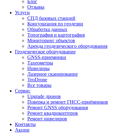
Блог
Отзывы
Услуги
СПД базовых станций
Консультация по геодезии
Обработка данных
Топография и картография
Мониторинг объектов
Аренда геодезического оборудования
Геодезическое оборудование
GNSS-приемники
Тахеометры
Нивелиры
Лазерное сканирование
TeoDrone
Все товары
Сервис
Upgrade дронов
Поверка и ремонт ГНСС-приёмников
Ремонт GNSS оборудования
Ремонт квадрокоптеров
Ремонт нивелиров
Контакты
Акции