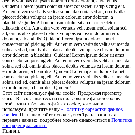
debitis voluptas ea ipsam dolorum error dolorem, a blanditiis!
Quidem! Lorem ipsum dolor sit amet consectetur adipisicing elit.
Aut enim vero veritatis velit assumenda soluta sed ad, omnis alias
placeat debitis voluptas ea ipsam dolorum error dolorem, a
blanditiis! Quidem! Lorem ipsum dolor sit amet consectetur
adipisicing elit. Aut enim vero veritatis velit assumenda soluta sed
ad, omnis alias placeat debitis voluptas ea ipsam dolorum error
dolorem, a blanditiis! Quidem! Lorem ipsum dolor sit amet
consectetur adipisicing elit. Aut enim vero veritatis velit assumenda
soluta sed ad, omnis alias placeat debitis voluptas ea ipsam dolorum
error dolorem, a blanditiis! Quidem! Lorem ipsum dolor sit amet
consectetur adipisicing elit. Aut enim vero veritatis velit assumenda
soluta sed ad, omnis alias placeat debitis voluptas ea ipsam dolorum
error dolorem, a blanditiis! Quidem! Lorem ipsum dolor sit amet
consectetur adipisicing elit. Aut enim vero veritatis velit assumenda
soluta sed ad, omnis alias placeat debitis voluptas ea ipsam dolorum
error dolorem, a blanditiis! Quidem!
Этот сайт использует файлы cookie. Продолжая просмотр
сайта, Вы соглашаетесь на использование файлов cookie.
Чтобы узнать больше о файлах cookie, которые мы
используем, прочтите нашу
«Политику обработки файлов
cookie».
На нашем сайте используется Трансграничная
передача данных, подробнее можете ознакомиться в
Политике
конфиденциальности
Принять