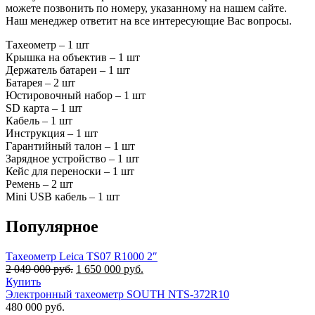
можете позвонить по номеру, указанному на нашем сайте.
Наш менеджер ответит на все интересующие Вас вопросы.
Тахеометр – 1 шт
Крышка на объектив – 1 шт
Держатель батареи – 1 шт
Батарея – 2 шт
Юстировочный набор – 1 шт
SD карта – 1 шт
Кабель – 1 шт
Инструкция – 1 шт
Гарантийный талон – 1 шт
Зарядное устройство – 1 шт
Кейс для переноски – 1 шт
Ремень – 2 шт
Mini USB кабель – 1 шт
Популярное
Тахеометр Leica TS07 R1000 2″
Первоначальная
Текущая
2 049 000
руб.
1 650 000
руб.
цена
цена:
Купить
составляла
1
Электронный тахеометр SOUTH NTS-372R10
2
650
480 000
руб.