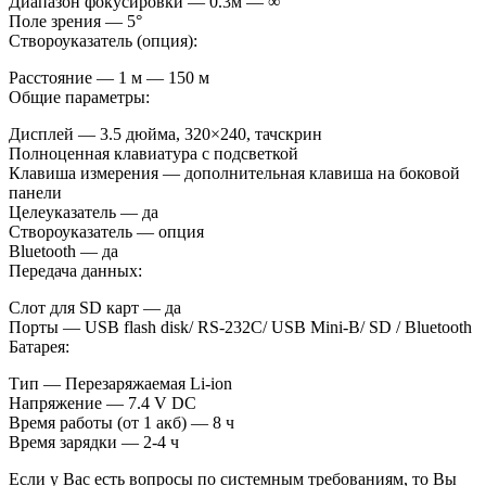
Диапазон фокусировки — 0.3м — ∞
Поле зрения — 5°
Створоуказатель (опция):
Расстояние — 1 м — 150 м
Общие параметры:
Дисплей — 3.5 дюйма, 320×240, тачскрин
Полноценная клавиатура с подсветкой
Клавиша измерения — дополнительная клавиша на боковой
панели
Целеуказатель — да
Створоуказатель — опция
Bluetooth — да
Передача данных:
Слот для SD карт — да
Порты — USB flash disk/ RS-232C/ USB Mini-B/ SD / Bluetooth
Батарея:
Тип — Перезаряжаемая Li-ion
Напряжение — 7.4 V DC
Время работы (от 1 акб) — 8 ч
Время зарядки — 2-4 ч
Если у Вас есть вопросы по системным требованиям, то Вы