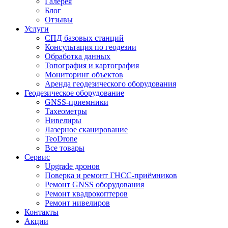
Галерея
Блог
Отзывы
Услуги
СПД базовых станций
Консультация по геодезии
Обработка данных
Топография и картография
Мониторинг объектов
Аренда геодезического оборудования
Геодезическое оборудование
GNSS-приемники
Тахеометры
Нивелиры
Лазерное сканирование
TeoDrone
Все товары
Сервис
Upgrade дронов
Поверка и ремонт ГНСС-приёмников
Ремонт GNSS оборудования
Ремонт квадрокоптеров
Ремонт нивелиров
Контакты
Акции