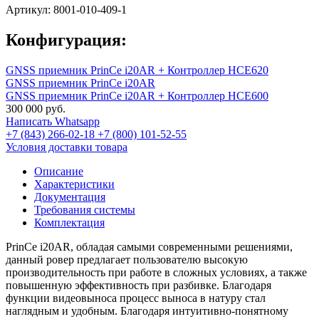
Артикул:
8001-010-409-1
Конфигурация:
GNSS приемник PrinCe i20AR + Контроллер НСЕ620
GNSS приемник PrinCe i20AR
GNSS приемник PrinCe i20AR + Контроллер НСЕ600
300 000
руб.
Написать Whatsapp
+7 (843) 266-02-18
+7 (800) 101-52-55
Условия доставки товара
Описание
Характеристики
Документация
Требования системы
Комплектация
PrinCe i20AR, обладая самыми современными решениями,
данный ровер предлагает пользователю высокую
производительность при работе в сложных условиях, а также
повышенную эффективность при разбивке. Благодаря
функции видеовыноса процесс выноса в натуру стал
наглядным и удобным. Благодаря интуитивно-понятному