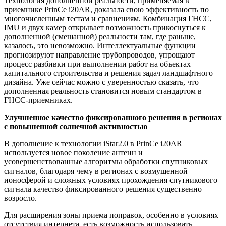
Технология дополненной реальности, применяемая в
приемнике PrinCe i20AR, доказала свою эффективность по
многочисленным тестам и сравнениям. Комбинация ГНСС,
IMU и двух камер открывает возможность прикоснуться к
дополненной (смешанной) реальности там, где раньше,
казалось, это невозможно. Интеллектуальные функции
прогнозируют направление трубопроводов, упрощают
процесс разбивки при выполнении работ на объектах
капитального строительства и решения задач ландшафтного
дизайна. Уже сейчас можно с уверенностью сказать, что
дополненная реальность становится новым стандартом в
ГНСС-приемниках.
Улучшенное качество фиксированного решения в регионах
с повышенной солнечной активностью
В дополнение к технологии iStar2.0 в PrinCe i20AR
используется новое поколение антенн и
усовершенствованные алгоритмы обработки спутниковых
сигналов, благодаря чему в регионах с возмущенной
ионосферой и сложных условиях прохождения спутникового
сигнала качество фиксированного решения существенно
возросло.
Для расширения зоны приема поправок, особенно в условиях
отсутствия интернета, есть возможность использовать