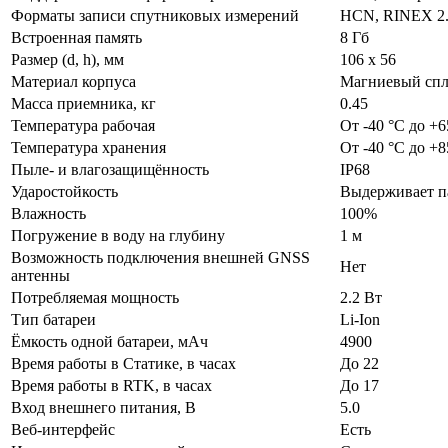
Форматы записи спутниковых измерений
HCN, RINEX 2.х
Встроенная память
8 Гб
Размер (d, h), мм
106 х 56
Материал корпуса
Магниевый спл
Масса приемника, кг
0.45
Температура рабочая
От -40 °C до +6
Температура хранения
От -40 °C до +8
Пыле- и влагозащищённость
IP68
Ударостойкость
Выдерживает па
Влажность
100%
Погружение в воду на глубину
1 м
Возможность подключения внешней GNSS
Нет
антенны
Потребляемая мощность
2.2 Вт
Тип батареи
Li-Ion
Ёмкость одной батареи, мАч
4900
Время работы в Статике, в часах
До 22
Время работы в RTK, в часах
До 17
Вход внешнего питания, В
5.0
Веб-интерфейс
Есть