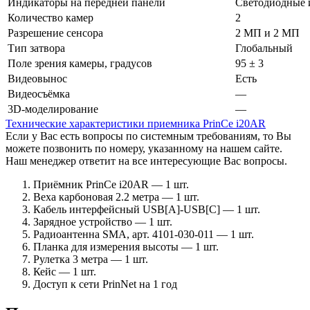
Индикаторы на передней панели
Светодиодные 
Количество камер
2
Разрешение сенсора
2 МП и 2 МП
Тип затвора
Глобальный
Поле зрения камеры, градусов
95 ± 3
Видеовынос
Есть
Видеосъёмка
—
3D-моделирование
—
Технические характеристики приемника PrinCe i20AR
Если у Вас есть вопросы по системным требованиям, то Вы
можете позвонить по номеру, указанному на нашем сайте.
Наш менеджер ответит на все интересующие Вас вопросы.
Приёмник PrinCe i20AR — 1 шт.
Веха карбоновая 2.2 метра — 1 шт.
Кабель интерфейсный USB[A]-USB[C] — 1 шт.
Зарядное устройство — 1 шт.
Радиоантенна SMA, арт. 4101-030-011 — 1 шт.
Планка для измерения высоты — 1 шт.
Рулетка 3 метра — 1 шт.
Кейс — 1 шт.
Доступ к сети PrinNet на 1 год