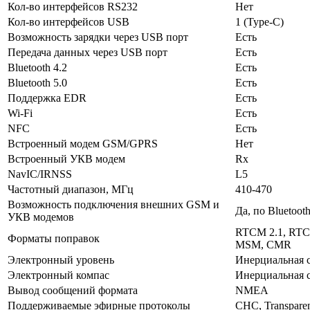
Кол-во интерфейсов RS232
Нет
Кол-во интерфейсов USB
1 (Type-C)
Возможность зарядки через USB порт
Есть
Передача данных через USB порт
Есть
Bluetooth 4.2
Есть
Bluetooth 5.0
Есть
Поддержка EDR
Есть
Wi-Fi
Есть
NFC
Есть
Встроенный модем GSM/GPRS
Нет
Встроенный УКВ модем
Rx
NavIC/IRNSS
L5
Частотный диапазон, МГц
410-470
Возможность подключения внешних GSM и
Да, по Bluetoot
УКВ модемов
RTCM 2.1, RTC
Форматы поправок
MSM, CMR
Электронный уровень
Инерциальная 
Электронный компас
Инерциальная 
Вывод сообщений формата
NMEA
Поддерживаемые эфирные протоколы
CHC, Transpare