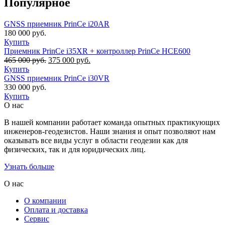
Популярное
GNSS приемник PrinCe i20AR
180 000
руб.
Купить
Приемник PrinCe i35XR + контроллер PrinCe HCE600
465 000
руб.
Первоначальная
375 000
руб.
Текущая
Купить
цена
цена:
GNSS приемник PrinCe i30VR
составляла
375
330 000
руб.
465
000 руб..
Купить
000 руб..
О нас
В нашей компании работает команда опытных практикующих
инженеров-геодезистов. Наши знания и опыт позволяют нам
оказывать все виды услуг в области геодезии как для
физических, так и для юридических лиц.
Узнать больше
О нас
О компании
Оплата и доставка
Сервис