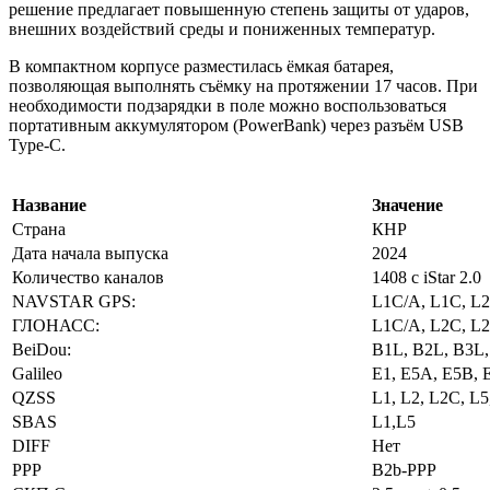
решение предлагает повышенную степень защиты от ударов,
внешних воздействий среды и пониженных температур.
В компактном корпусе разместилась ёмкая батарея,
позволяющая выполнять съёмку на протяжении 17 часов. При
необходимости подзарядки в поле можно воспользоваться
портативным аккумулятором (PowerBank) через разъём USB
Type-C.
Название
Значение
Страна
КНР
Дата начала выпуска
2024
Количество каналов
1408 с iStar 2.0
NAVSTAR GPS:
L1C/A, L1C, L2
ГЛОНАСС:
L1C/A, L2C, L2
BeiDou:
B1L, В2L, B3L
Galileo
E1, E5A, E5B, 
QZSS
L1, L2, L2C, L5
SBAS
L1,L5
DIFF
Нет
PPP
B2b-PPP