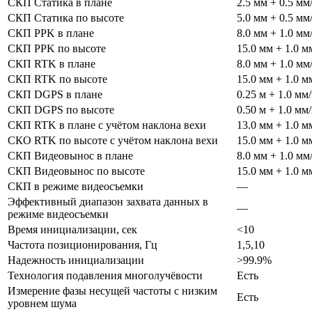
СКП Статика в плане
2.5 мм + 0.5 мм
СКП Статика по высоте
5.0 мм + 0.5 мм
СКП PPK в плане
8.0 мм + 1.0 мм
СКП PPK по высоте
15.0 мм + 1.0 м
СКП RTK в плане
8.0 мм + 1.0 мм
СКП RTK по высоте
15.0 мм + 1.0 м
СКП DGPS в плане
0.25 м + 1.0 мм
СКП DGPS по высоте
0.50 м + 1.0 мм
СКП RTK в плане с учётом наклона вехи
13.0 мм + 1.0 м
СКО RTK по высоте с учётом наклона вехи
15.0 мм + 1.0 м
СКП Видеовынос в плане
8.0 мм + 1.0 мм
СКП Видеовынос по высоте
15.0 мм + 1.0 м
СКП в режиме видеосъемки
—
Эффективный диапазон захвата данных в
—
режиме видеосъемки
Время инициализации, сек
˂10
Частота позиционирования, Гц
1,5,10
Надежность инициализации
˃99.9%
Технология подавления многолучёвости
Есть
Измерение фазы несущей частоты с низким
Есть
уровнем шума