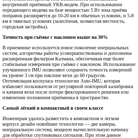
внутренний приёмный УКВ-модем. При использовании
передающего модема на базе мощностью 5 Вт зона приёма
поправок расширяется до 10-20 км в обычных условиях, и 5-8
км в тяжелых условиях (залесённая, холмистая местность,
городская застройка).
Точность при съёмке с наклоном выше на 30%
В приемнике используется новое поколение инерциальных
систем, алгоритмы работы усовершенствованы и дополнены
расширенным фильтром Калмана, обеспечивая еще более
стабильные измерения при съёмке с наклоном. Использование
улучшенного IMU позволяют сохранить точность измерений
на уровне 3 см при наклоне вехи до 60 градусов.
Оптимизация коснулась технологии Auto-IMU, которая
избавляет пользователя от регулярной повторной калибровки
и качания вехи после потери фиксированного решения или
изменении положения приёмника в пространстве.
Самый лёгкий и компактный в своем классе
Инженерам удалось разместить в компактном и легком
корпусе дизайн новейшие технологии — две камеры,
инерциальную систему, мощную вычислительную начинку
для обработки спутниковых сигналов. При этом данное