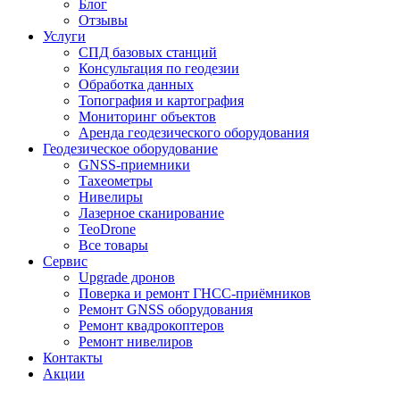
Блог
Отзывы
Услуги
СПД базовых станций
Консультация по геодезии
Обработка данных
Топография и картография
Мониторинг объектов
Аренда геодезического оборудования
Геодезическое оборудование
GNSS-приемники
Тахеометры
Нивелиры
Лазерное сканирование
TeoDrone
Все товары
Сервис
Upgrade дронов
Поверка и ремонт ГНСС-приёмников
Ремонт GNSS оборудования
Ремонт квадрокоптеров
Ремонт нивелиров
Контакты
Акции