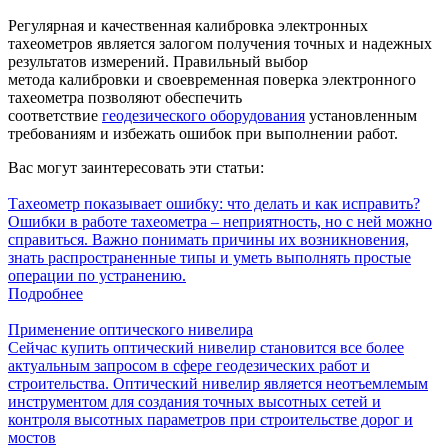
Регулярная и качественная калибровка электронных
тахеометров является залогом получения точных и надежных
результатов измерений. Правильный выбор
метода калибровки и своевременная поверка электронного
тахеометра позволяют обеспечить
соответствие
геодезического оборудования
установленным
требованиям и избежать ошибок при выполнении работ.
Вас могут заинтересовать эти статьи:
Тахеометр показывает ошибку: что делать и как исправить?
Ошибки в работе тахеометра – неприятность, но с ней можно
справиться. Важно понимать причины их возникновения,
знать распространенные типы и уметь выполнять простые
операции по устранению.
Подробнее
Применение оптического нивелира
Сейчас купить оптический нивелир становится все более
актуальным запросом в сфере геодезических работ и
строительства. Оптический нивелир является неотъемлемым
инструментом для создания точных высотных сетей и
контроля высотных параметров при строительстве дорог и
мостов