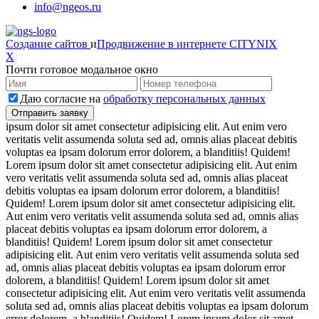
info@ngeos.ru
Создание сайтов
и
Продвижение в интернете
CITYNIX
X
Почти готовое модальное окно
Даю согласие на
обработку персональных данных
ipsum dolor sit amet consectetur adipisicing elit. Aut enim vero
veritatis velit assumenda soluta sed ad, omnis alias placeat debitis
voluptas ea ipsam dolorum error dolorem, a blanditiis! Quidem!
Lorem ipsum dolor sit amet consectetur adipisicing elit. Aut enim
vero veritatis velit assumenda soluta sed ad, omnis alias placeat
debitis voluptas ea ipsam dolorum error dolorem, a blanditiis!
Quidem! Lorem ipsum dolor sit amet consectetur adipisicing elit.
Aut enim vero veritatis velit assumenda soluta sed ad, omnis alias
placeat debitis voluptas ea ipsam dolorum error dolorem, a
blanditiis! Quidem! Lorem ipsum dolor sit amet consectetur
adipisicing elit. Aut enim vero veritatis velit assumenda soluta sed
ad, omnis alias placeat debitis voluptas ea ipsam dolorum error
dolorem, a blanditiis! Quidem! Lorem ipsum dolor sit amet
consectetur adipisicing elit. Aut enim vero veritatis velit assumenda
soluta sed ad, omnis alias placeat debitis voluptas ea ipsam dolorum
error dolorem, a blanditiis! Quidem! Lorem ipsum dolor sit amet